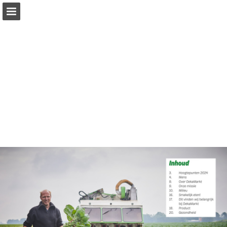
dekamarkt.nl
Pagina overzicht
Volledig scherm
Download PDF
Zoeken